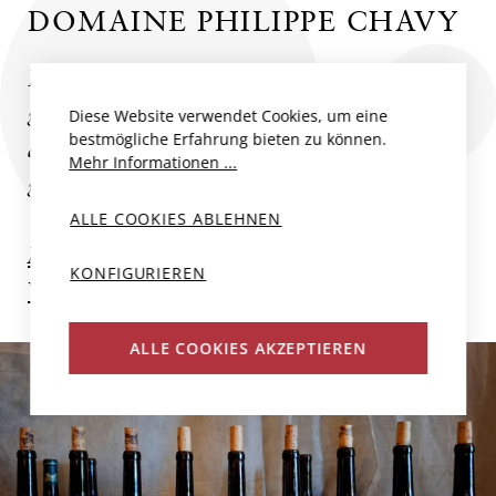
DOMAINE PHILIPPE CHAVY
Philippe Chavy, ein kleiner Mann mit
grossem Talent, hat sein Weingut stetig
Diese Website verwendet Cookies, um eine
bestmögliche Erfahrung bieten zu können.
ausgebaut, seit er sich 1990 selbstständig
Mehr Informationen ...
gemacht...
ALLE COOKIES ABLEHNEN
Mehr zum Produzent
KONFIGURIEREN
Weitere Weine des Produzenten
ALLE COOKIES AKZEPTIEREN