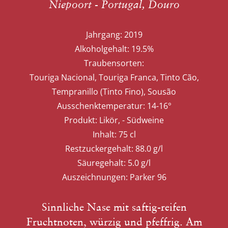
Niepoort - Portugal, Douro
Jahrgang:
2019
Alkoholgehalt:
19.5%
Traubensorten:
Touriga Nacional, Touriga Franca, Tinto Cão,
Tempranillo (Tinto Fino), Sousão
Ausschenktemperatur:
14-16°
Produkt:
Likör, - Südweine
Inhalt:
75 cl
Restzuckergehalt:
88.0 g/l
Säuregehalt:
5.0 g/l
Auszeichnungen:
Parker 96
Sinnliche Nase mit saftig-reifen
Fruchtnoten, würzig und pfeffrig. Am