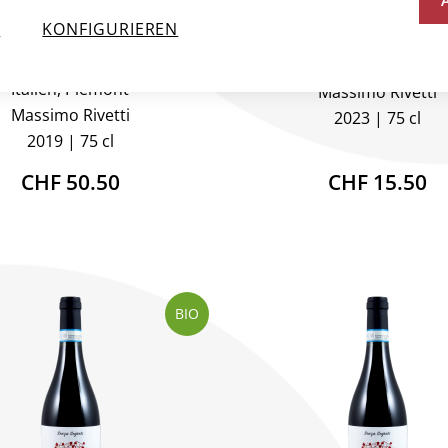
RBARESCO DOCG
BARBERA D`ALBA DO
N
KONFIGURIEREN
RABOELLA RISERVA
Italien, Piemont
Italien, Piemont
Massimo Rivetti
Massimo Rivetti
2023
75 cl
2019
75 cl
CHF 50.50
CHF 15.50
BIO