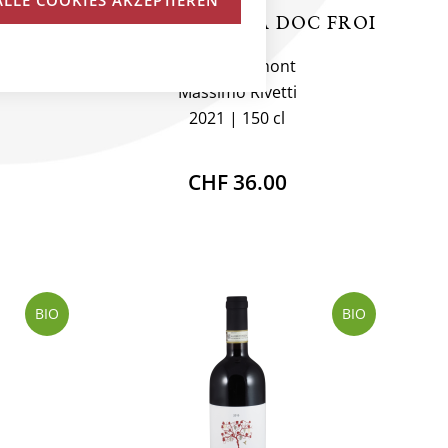
C FROI
BARBERA D`ALBA DOC FROI
Italien, Piemont
Massimo Rivetti
2021
150 cl
CHF 36.00
BIO
BIO