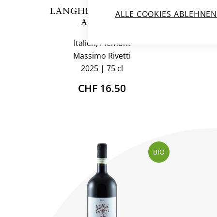
LANGHE ARNEIS DOC
BA
ALLE COOKIES ABLEHNE
AURELIA
SER
Italien, Piemont
Massimo Rivetti
2025
75 cl
CHF 16.50
BIO