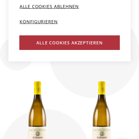
CHARDONNAY
CHARDONNAY
ALLE COOKIES ABLEHNEN
GLORIA
GLORIA
KONFIGURIEREN
Österreich, Burgenland
Österreich, Burgenland
Weingut Kollwentz
Weingut Kollwentz
2023
75 cl
2023
150 cl
ALLE COOKIES AKZEPTIEREN
CHF 72.00
CHF 160.00