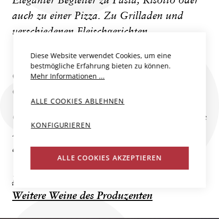
Eleganter Begleiter zu Pasta, Risotto oder
auch zu einer Pizza. Zu Grilladen und
verschiedenen Fleischgerichten.
Diese Website verwendet Cookies, um eine
bestmögliche Erfahrung bieten zu können.
CA`MARCANDA DI ANGELO
Mehr Informationen ...
GAJA
ALLE COOKIES ABLEHNEN
Ca’ Marcanda in Bolgheri ist Angelo Gajas
KONFIGURIEREN
Meisterwerk in der Toskana – ein Ort, an
dem große Vision auf...
ALLE COOKIES AKZEPTIEREN
Mehr zum Produzent
Weitere Weine des Produzenten