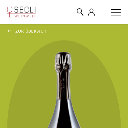
ZUR ÜBERSICHT
WEINE
CHAMPAGNER
& MEHR
EVENTS
ÜBER UNS
KONTAKT