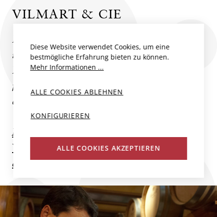
VILMART & CIE
In der Gemeinde Rilly-la-Montagne
Diese Website verwendet Cookies, um eine
innerhalb des Anbaugebiets Montagne de
bestmögliche Erfahrung bieten zu können.
Mehr Informationen ...
Reims sind nur Premier Cru-Lagen zu
finden. Deren Potenzial wissen erst
ALLE COOKIES ABLEHNEN
einzelne...
KONFIGURIEREN
Mehr zum Produzent
Weitere Champagner und Schaumweine
ALLE COOKIES AKZEPTIEREN
des Produzenten