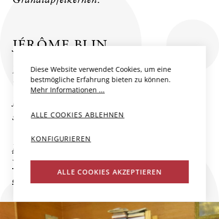
JÉRÔME BLIN
Die Familie Blin betreibt Weinbau im
Diese Website verwendet Cookies, um eine
bestmögliche Erfahrung bieten zu können.
Vallée de la Marne seit dem 17.
Mehr Informationen ...
Jahrhundert. Jérôme Blin beschließt nach
ALLE COOKIES ABLEHNEN
seinem Studium...
KONFIGURIEREN
Mehr zum Produzent
Weitere Champagner und Schaumweine
ALLE COOKIES AKZEPTIEREN
des Produzenten