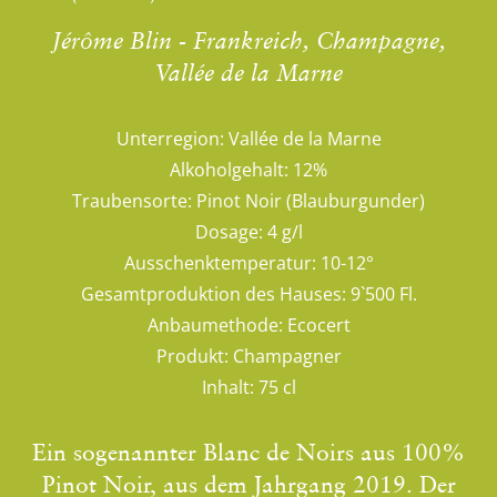
Jérôme Blin - Frankreich, Champagne,
Vallée de la Marne
Unterregion:
Vallée de la Marne
Alkoholgehalt:
12%
Traubensorte:
Pinot Noir (Blauburgunder)
Dosage:
4 g/l
Ausschenktemperatur:
10-12°
Gesamtproduktion des Hauses:
9`500 Fl.
Anbaumethode:
Ecocert
Produkt:
Champagner
Inhalt:
75 cl
Ein sogenannter Blanc de Noirs aus 100%
Pinot Noir, aus dem Jahrgang 2019. Der