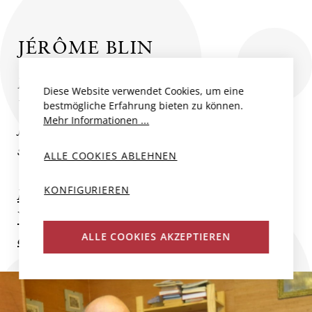
JÉRÔME BLIN
Die Familie Blin betreibt Weinbau im
Diese Website verwendet Cookies, um eine
Vallée de la Marne seit dem 17.
bestmögliche Erfahrung bieten zu können.
Mehr Informationen ...
Jahrhundert. Jérôme Blin beschließt nach
seinem Studium...
ALLE COOKIES ABLEHNEN
KONFIGURIEREN
Mehr zum Produzent
Weitere Champagner und Schaumweine
ALLE COOKIES AKZEPTIEREN
des Produzenten