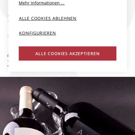
Mehr Informationen ...
BODEGAS AALTO
ALLE COOKIES ABLEHNEN
KONFIGURIEREN
...
Mehr zum Produzent
ALLE COOKIES AKZEPTIEREN
Weitere Weine des Produzenten