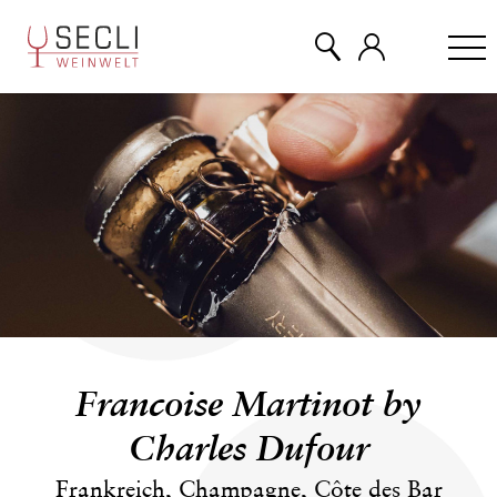
WEINE
CHAMPAGNER
& MEHR
EVENTS
Francoise Martinot by
ÜBER UNS
Charles Dufour
Frankreich, Champagne, Côte des Bar
KONTAKT