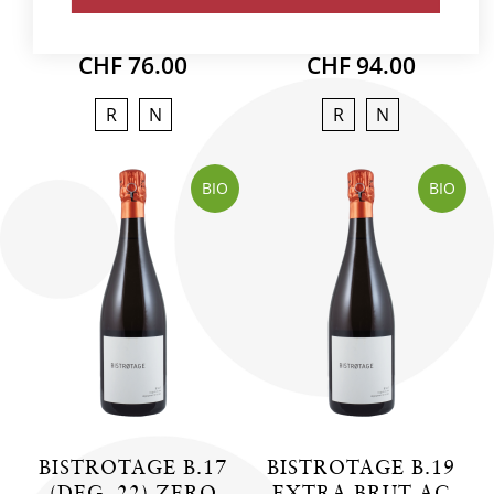
75 cl
CHF 76.00
CHF 94.00
R
N
R
N
BIO
BIO
BISTROTAGE B.17
BISTROTAGE B.19
(DEG. 22) ZERO
EXTRA BRUT AC