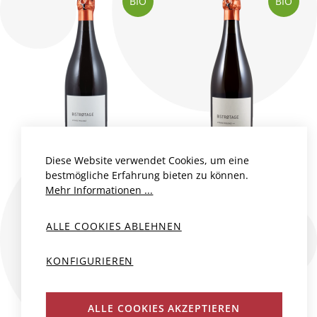
BIO
BIO
Diese Website verwendet Cookies, um eine
bestmögliche Erfahrung bieten zu können.
BISTROTAGE
BISTROTAGE
Mehr Informationen ...
AFFINAGE
AFFINAGE
PROLONGÉ (DEG.
PROLONGÉ ++ B.13
ALLE COOKIES ABLEHNEN
25) B.17 ZERO
ZERO DOSAGE AC
DOSAGE AC
Frankreich, Champagne
KONFIGURIEREN
Frankreich, Champagne
Francoise Martinot by
Francoise Martinot by
Charles Dufour
ALLE COOKIES AKZEPTIEREN
Charles Dufour
75 cl