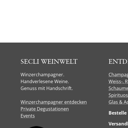
SECLI WEINWELT
ENTD
Winzerchampagner.
Champa
Handverlesene Weine.
Weiss-, 
Genuss mit Handschrift.
Schaumw
Spirituo
Winzerchampagner entdecken
Glas & A
Private Degustationen
Bestell
Events
Versandk