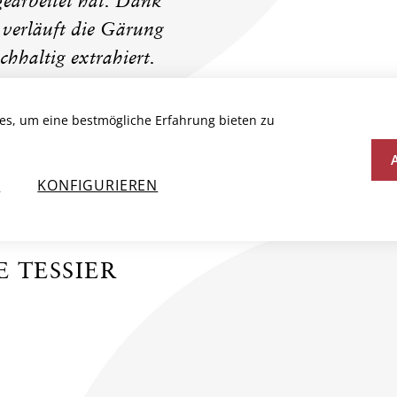
arbeitet hat. Dank
 verläuft die Gärung
hhaltig extrahiert.
auchten Holzfässern.
 und Präzision – nur
es, um eine bestmögliche Erfahrung bieten zu
erartiger Reinform.
s Team.
N
KONFIGURIEREN
 TESSIER