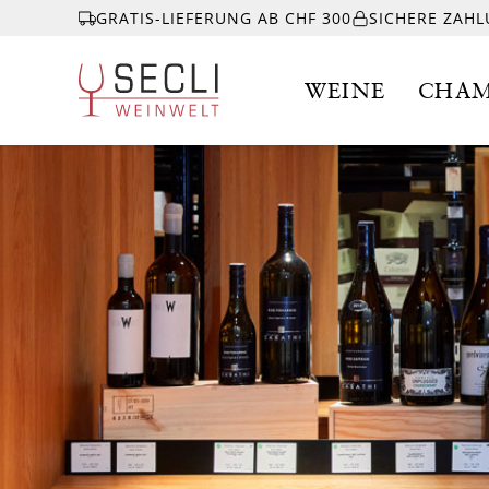
GRATIS-LIEFERUNG AB CHF 300
SICHERE ZAH
WEINE
CHAM
WEINE
CHAMPAGNER
& MEHR
EVENTS
ÜBER UNS