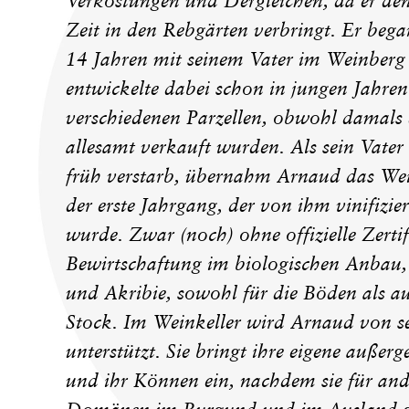
Verkostungen und Dergleichen, da er den 
Zeit in den Rebgärten verbringt. Er beg
14 Jahren mit seinem Vater im Weinberg
entwickelte dabei schon in jungen Jahren
verschiedenen Parzellen, obwohl damals
allesamt verkauft wurden. Als sein Vater 
früh verstarb, übernahm Arnaud das We
der erste Jahrgang, der von ihm vinifizie
wurde. Zwar (noch) ohne offizielle Zertifi
Bewirtschaftung im biologischen Anbau
und Akribie, sowohl für die Böden als au
Stock. Im Weinkeller wird Arnaud von se
unterstützt. Sie bringt ihre eigene auße
und ihr Können ein, nachdem sie für an