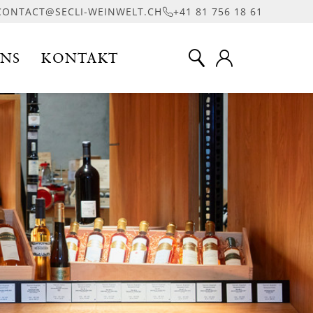
CONTACT@SECLI-WEINWELT.CH
+41 81 756 18 61
UNS
KONTAKT