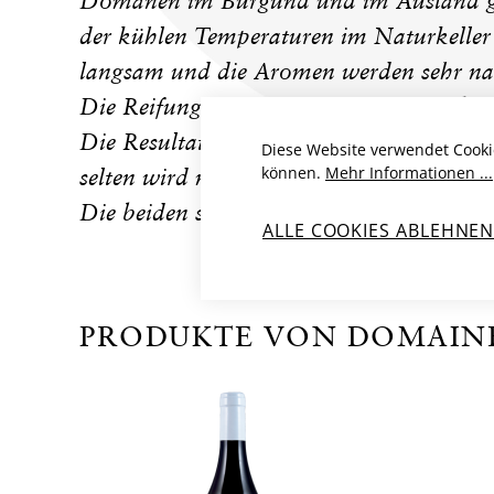
Domänen im Burgund und im Ausland ge
der kühlen Temperaturen im Naturkeller
langsam und die Aromen werden sehr nac
Die Reifung erfolgt in grösstenteils gebr
Die Resultate bestechen durch Spannung
Diese Website verwendet Cooki
können.
Mehr Informationen ...
selten wird man Zeuge von Qualität in d
Die beiden sind wirklich ein erfolgreiche
ALLE COOKIES ABLEHNE
PRODUKTE VON DOMAINE