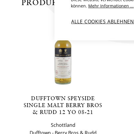
PRODUKTE VON DUFFTOW
können.
Mehr Informationen ...
ALLE COOKIES ABLEHNE
DUFFTOWN SPEYSIDE
SINGLE MALT BERRY BROS
& RUDD 12 YO 08-21
Schottland
Dufftown - Berry Bros & Rudd