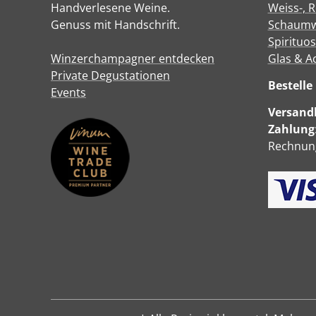
Handverlesene Weine.
Weiss-, 
Genuss mit Handschrift.
Schaumw
Spirituo
Winzerchampagner entdecken
Glas & A
Private Degustationen
Bestell
Events
Versandk
Zahlung
Rechnung