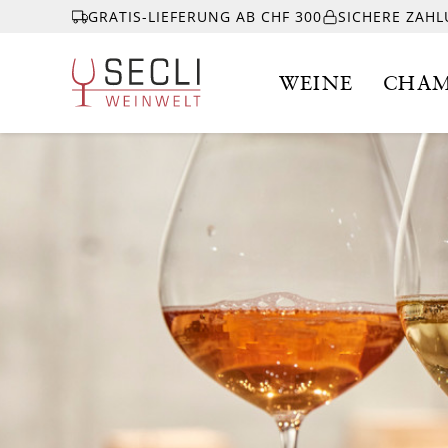
GRATIS-LIEFERUNG AB CHF 300
SICHERE ZAH
WEINE
CHAM
WEINE
CHAMPAGNER
& MEHR
EVENTS
ÜBER UNS