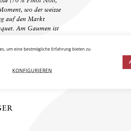
Rosé (70% Pinot Noir,
Moment, wo der weisse
ng auf den Markt
ouquet. Am Gaumen ist
uch saftig. Dem
s de Champagne Rosé
es, um eine bestmögliche Erfahrung bieten zu
re im Keller liegen zu
ebigkeit ist beiden
N
KONFIGURIEREN
GER