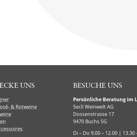
ECKE UNS
BESUCHE UNS
gner
Persönliche Beratung im 
Rosé- & Rotweine
Secli Weinwelt AG
eine
Dossenstrasse 17
sen
9470 Buchs SG
ccessoires
Di – Do 9.00 – 12.00 | 13.30 