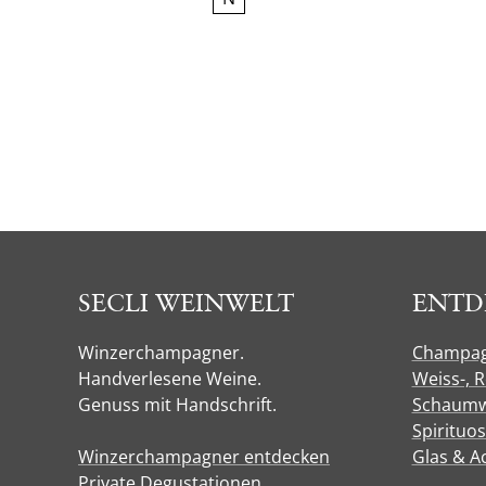
SECLI WEINWELT
ENTD
Winzerchampagner.
Champa
Handverlesene Weine.
Weiss-, 
Genuss mit Handschrift.
Schaumw
Spirituo
Winzerchampagner entdecken
Glas & A
Private Degustationen