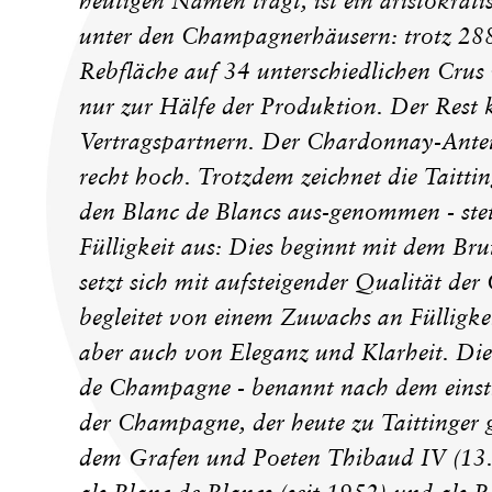
heutigen Namen trägt, ist ein aristokrat
unter den Champagnerhäusern: trotz 288
Rebfläche auf 34 unterschiedlichen Crus
nur zur Hälfe der Produktion. Der Res
Vertragspartnern. Der Chardonnay-Anteil
recht hoch. Trotzdem zeichnet die Taitt
den Blanc de Blancs aus-genommen - stet
Fülligkeit aus: Dies beginnt mit dem Br
setzt sich mit aufsteigender Qualität der 
begleitet von einem Zuwachs an Fülligke
aber auch von Eleganz und Klarheit. Die
de Champagne - benannt nach dem einsti
der Champagne, der heute zu Taittinger
dem Grafen und Poeten Thibaud IV (13. 