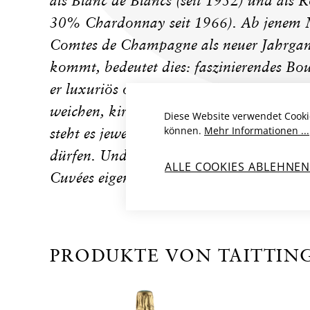
als Blanc de Blancs (seit 1952) und als 
30% Chardonnay seit 1966). Ab jenem 
Comtes de Champagne als neuer Jahrga
kommt, bedeutet dies: faszinierendes B
er luxuriös opulent, cremig, und dazu a
weichen, kirschenartig-weinigen Comte
Diese Website verwendet Cooki
können.
Mehr Informationen ...
steht es jeweils gut an, noch ein, zwei Jah
dürfen. Und Eile ist nicht geboten: Langl
ALLE COOKIES ABLEHNE
Cuvées eigen.
PRODUKTE VON TAITTIN