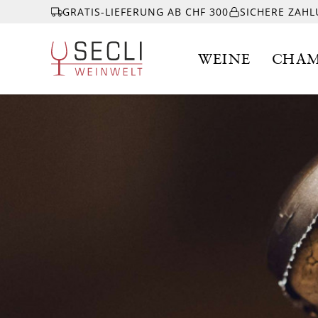
GRATIS-LIEFERUNG AB CHF 300
SICHERE ZAH
WEINE
CHAM
WEINE
CHAMPAGNER
& MEHR
EVENTS
ÜBER UNS