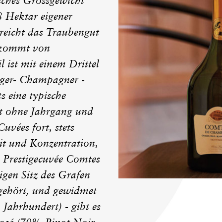
isches Grossgewicht
 Hektar eigener
 reicht das Traubengut
t kommt von
 ist mit einem Drittel
inger- Champagner -
s eine typische
ut ohne Jahrgang und
Cuvées fort, stets
it und Konzentration,
 Prestigecuvée Comtes
gen Sitz des Grafen
 gehört, und gewidmet
Jahrhundert) - gibt es