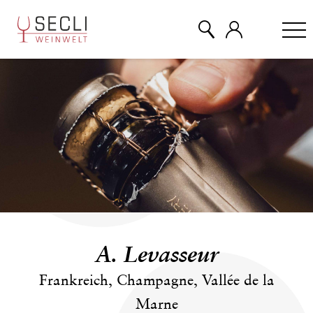
WEINE
CHAMPAGNER
& MEHR
EVENTS
A. Levasseur
ÜBER UNS
Frankreich, Champagne, Vallée de la
Marne
KONTAKT