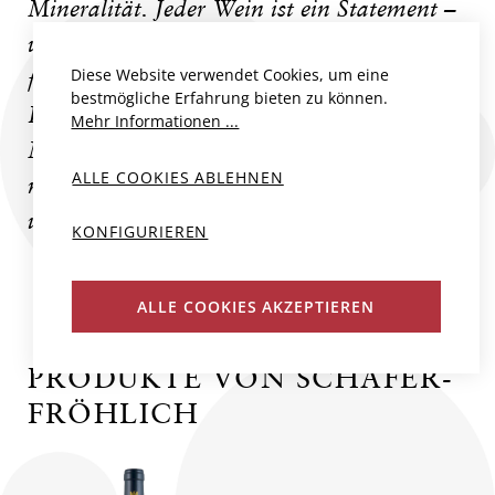
Mineralität. Jeder Wein ist ein Statement –
wild in der Herkunft, präzise im Ausbau,
Diese Website verwendet Cookies, um eine
fesselnd im Glas. Mit Mut zur Kante und
bestmögliche Erfahrung bieten zu können.
Liebe zum Detail entstehen hier
Mehr Informationen ...
Meisterwerke, die begeistern und lange
ALLE COOKIES ABLEHNEN
nachklingen. Ein Weingut, das Emotion
und Handwerk in jeder Flasche vereint.
KONFIGURIEREN
ALLE COOKIES AKZEPTIEREN
PRODUKTE VON SCHÄFER-
FRÖHLICH