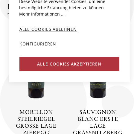
Diese Website verwendet Cookies, um eine
PRODUKTE VON WEINGUT
bestmögliche Erfahrung bieten zu können.
Mehr Informationen ...
TEMENT
ALLE COOKIES ABLEHNEN
BIO
KONFIGURIEREN
ALLE COOKIES AKZEPTIEREN
MORILLON
SAUVIGNON
STEILRIEGEL
BLANC ERSTE
GROSSE LAGE
LAGE
ZIEREGG
GRASSNITZBERG