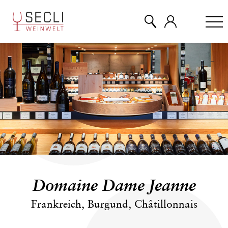
WEINE
CHAMPAGNER
& MEHR
EVENTS
Domaine Dame Jeanne
ÜBER UNS
Frankreich, Burgund, Châtillonnais
KONTAKT