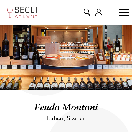
WEINE
CHAMPAGNER
& MEHR
EVENTS
Feudo Montoni
ÜBER UNS
Italien, Sizilien
KONTAKT