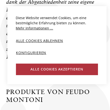
dank der Abgeschiedenheit seine eigene
Identität entwickelte: säurebonter, und
etwas zum Pinot hinneigend. Und Sireci
Diese Website verwendet Cookies, um eine
bestmögliche Erfahrung bieten zu können.
weiss natürlich um den Weg, den Nero
Mehr Informationen ...
d'Avola im Glas ohne Üppigkeit feinnervig
ALLE COOKIES ABLEHNEN
und frisch wirken zu lassen. Gerade dies
schafft bereits der Nero d`Avola -
KONFIGURIEREN
LAGNUSA IGT.
ALLE COOKIES AKZEPTIEREN
PRODUKTE VON FEUDO
MONTONI