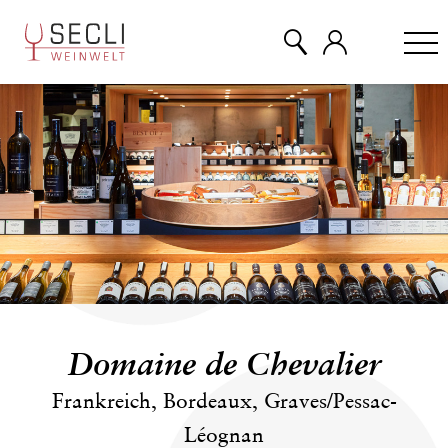
WEINE
CHAMPAGNER
& MEHR
EVENTS
Domaine de Chevalier
ÜBER UNS
Frankreich, Bordeaux, Graves/Pessac-
Léognan
KONTAKT