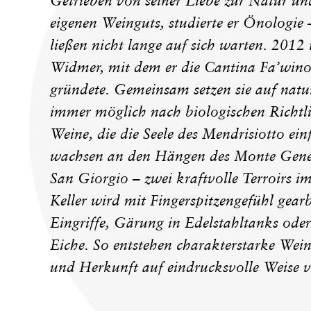
Getrieben von seiner Liebe zur Natur und
eigenen Weinguts, studierte er Önologie
ließen nicht lange auf sich warten. 2012 
Widmer, mit dem er die Cantina Fa’wi
gründete. Gemeinsam setzen sie auf na
immer möglich nach biologischen Richtli
Weine, die die Seele des Mendrisiotto ei
wachsen an den Hängen des Monte Gene
San Giorgio – zwei kraftvolle Terroirs im
Keller wird mit Fingerspitzengefühl gear
Eingriffe, Gärung in Edelstahltanks oder
Eiche. So entstehen charakterstarke Weine
und Herkunft auf eindrucksvolle Weise v