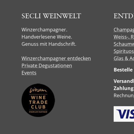
SECLI WEINWELT
ENTD
Winzerchampagner.
Champa
Handverlesene Weine.
Weiss-, 
Genuss mit Handschrift.
Schaumw
Spirituo
Winzerchampagner entdecken
Glas & A
Private Degustationen
Bestell
Events
Versandk
Zahlung
Rechnung