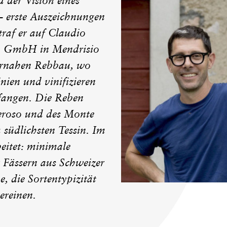
 der Vision eines
 – erste Auszeichnungen
traf er auf Claudio
no GmbH in Mendrisio
turnahen Rebbau, wo
nien und vinifizieren
nfangen. Die Reben
roso und des Monte
 südlichsten Tessin. Im
beitet: minimale
 Fässern aus Schweizer
, die Sortentypizität
ereinen.