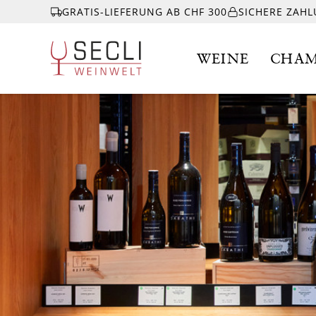
GRATIS-LIEFERUNG AB CHF 300
SICHERE ZAH
WEINE
CHAM
WEINE
CHAMPAGNER
& MEHR
EVENTS
ÜBER UNS