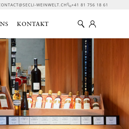
CONTACT@SECLI-WEINWELT.CH
+41 81 756 18 61
UNS
KONTAKT