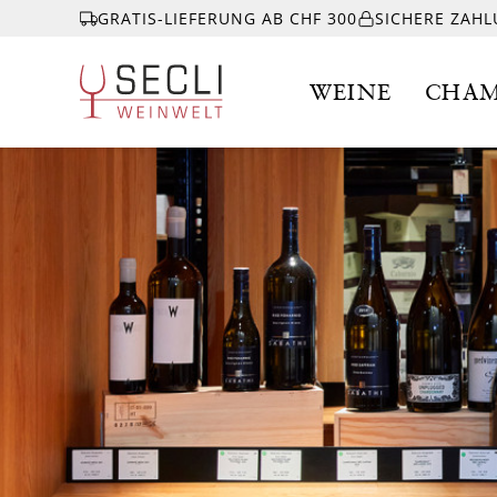
GRATIS-LIEFERUNG AB CHF 300
SICHERE ZAH
WEINE
CHAM
WEINE
CHAMPAGNER
& MEHR
EVENTS
ÜBER UNS