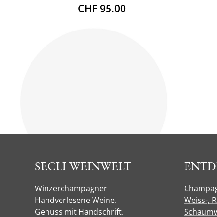
CHF 95.00
SECLI WEINWELT
ENTD
Winzerchampagner.
Champa
Handverlesene Weine.
Weiss-, 
Genuss mit Handschrift.
Schaumw