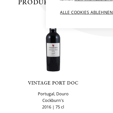
PRODUKTE VON COCKBU
ALLE COOKIES ABLEHNE
VINTAGE PORT DOC
Portugal, Douro
Cockburn's
2016
75 cl