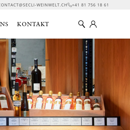
CONTACT@SECLI-WEINWELT.CH
+41 81 756 18 61
UNS
KONTAKT