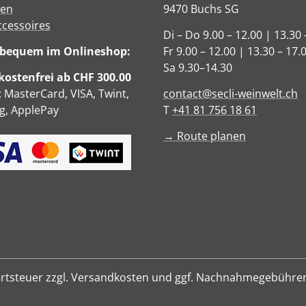
sen
9470 Buchs SG
ccessoires
Di – Do 9.00 – 12.00 | 13.30 
e bequem im Onlineshop:
Fr 9.00 – 12.00 | 13.30 – 17.
Sa 9.30–14.30
ostenfrei ab CHF 300.00
: MasterCard, VISA, Twint,
contact@secli-weinwelt.ch
, ApplePay
T
+41 81 756 18 61
→ Route planen
hrwertsteuer zzgl. Versandkosten und ggf. Nachnahmegebühre