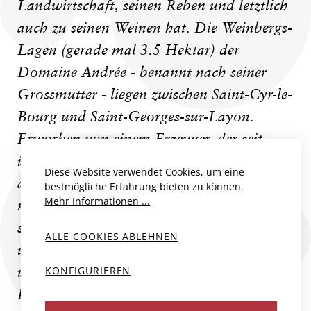
Landwirtschaft, seinen Reben und letztlich
auch zu seinen Weinen hat. Die Weinbergs-
Lagen (gerade mal 3.5 Hektar) der
Domaine Andrée - benannt nach seiner
Grossmutter - liegen zwischen Saint-Cyr-le-
Bourg und Saint-Georges-sur-Layon.
Erworben von einem Erzeuger, der seit
über fünfundzwanzig Jahren biologisch
Diese Website verwendet Cookies, um eine
arbeitete und dessen Parzellen vorwiegend
bestmögliche Erfahrung bieten zu können.
Mehr Informationen ...
noch mit alten Reben bestockt sind. In
seinen Weinen widerspiegeln sich auf
ALLE COOKIES ABLEHNEN
wunderbare Weise sowohl das Terroir,
KONFIGURIEREN
welches die Reben nährt, als auch die
Handschrift des Winzers, welche diese hegt