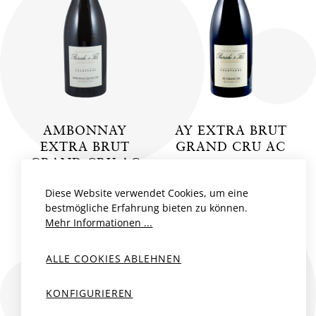
AMBONNAY
AY EXTRA BRUT
EXTRA BRUT
GRAND CRU AC
GRAND CRU AC
Frankreich, Champagne
Frankreich, Champagne
Diese Website verwendet Cookies, um eine
Bérêche et Fils
bestmögliche Erfahrung bieten zu können.
Bérêche et Fils
2015
75 cl
Mehr Informationen ...
2020
75 cl
CHF 138.00
CHF 183.00
ALLE COOKIES ABLEHNEN
R
N
R
N
KONFIGURIEREN