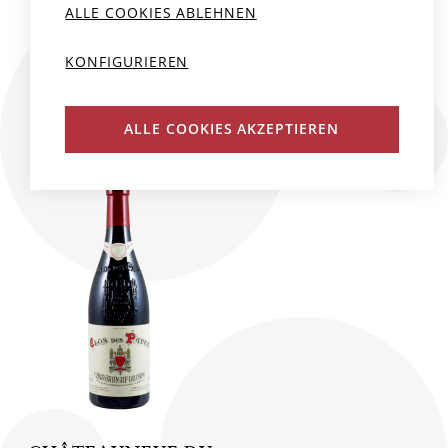
ALLE COOKIES ABLEHNEN
Clos des Papes
Clos des Papes
2019
75 cl
2021
150 cl
KONFIGURIEREN
CHF 92.00
CHF 180.00
ALLE COOKIES AKZEPTIEREN
N
N