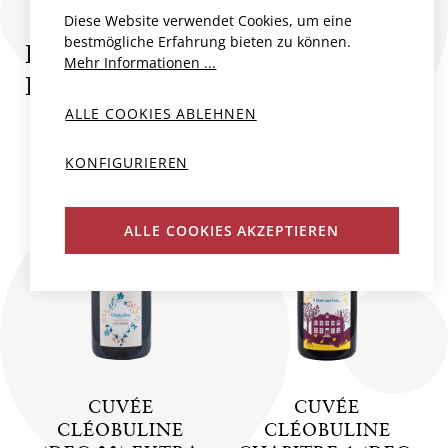
Diese Website verwendet Cookies, um eine
bestmögliche Erfahrung bieten zu können.
PRODUKTE VON JULIE
Mehr Informationen ...
DUFOUR
ALLE COOKIES ABLEHNEN
BIO
BIO
KONFIGURIEREN
ALLE COOKIES AKZEPTIEREN
CUVÉE
CUVÉE
CLÉOBULINE
CLÉOBULINE