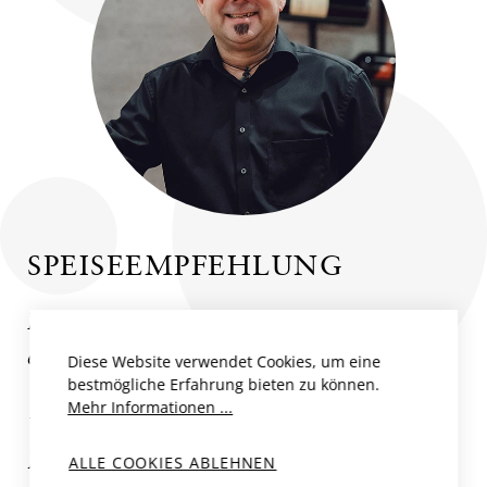
SPEISEEMPFEHLUNG
Ein edler Wein zu edler Küche, wie etwa zu
einem "Tournedos Rossini" oder zu
Diese Website verwendet Cookies, um eine
bestmögliche Erfahrung bieten zu können.
"Lièvre à la Royal". Wunderbar auch zu
Mehr Informationen ...
Wildgerichten wie einem klassischen
Rehrücken.
ALLE COOKIES ABLEHNEN