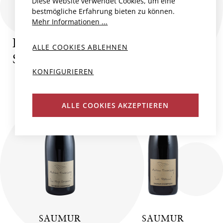
Diese Website verwendet Cookies, um eine
bestmögliche Erfahrung bieten zu können.
Mehr Informationen ...
PRODUKTE VON ANTOINE
ALLE COOKIES ABLEHNEN
SANZAY
KONFIGURIEREN
BIO
BIO
ALLE COOKIES AKZEPTIEREN
SAUMUR
SAUMUR