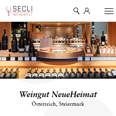
WEINE
CHAMPAGNER
& MEHR
EVENTS
Weingut NeueHeimat
ÜBER UNS
Österreich, Steiermark
KONTAKT