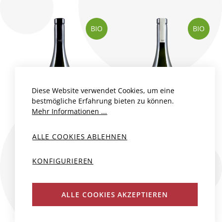
BIO
BIO
Diese Website verwendet Cookies, um eine
bestmögliche Erfahrung bieten zu können.
Mehr Informationen ...
ALLE COOKIES ABLEHNEN
CHARAKTER
MUSKATELLER
KONFIGURIEREN
INTUITION
Österreich, Steiermark
Österreich, Steiermark
Weingut NeueHeimat
ALLE COOKIES AKZEPTIEREN
Weingut NeueHeimat
2021
75 cl
2022
75 cl