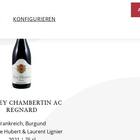
 HUBERT & LAURENT LIGNIE
N
KONFIGURIEREN
EY CHAMBERTIN AC
REGNARD
Frankreich, Burgund
 Hubert & Laurent Lignier
2021
75 cl