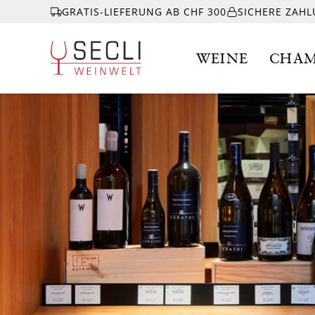
GRATIS-LIEFERUNG AB CHF 300
SICHERE ZAH
WEINE
CHAM
WEINE
CHAMPAGNER
& MEHR
EVENTS
ÜBER UNS