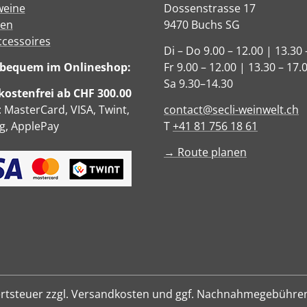
eine
Dossenstrasse 17
sen
9470 Buchs SG
ccessoires
Di – Do 9.00 – 12.00 | 13.30 
e bequem im Onlineshop:
Fr 9.00 – 12.00 | 13.30 – 17.
Sa 9.30–14.30
ostenfrei ab CHF 300.00
: MasterCard, VISA, Twint,
contact@secli-weinwelt.ch
, ApplePay
T
+41 81 756 18 61
→ Route planen
hrwertsteuer zzgl. Versandkosten und ggf. Nachnahmegebühre