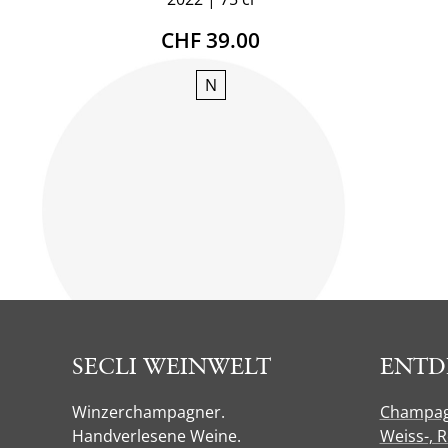
CHF 39.00
N
SECLI WEINWELT
ENTD
Winzerchampagner.
Champa
Handverlesene Weine.
Weiss-, 