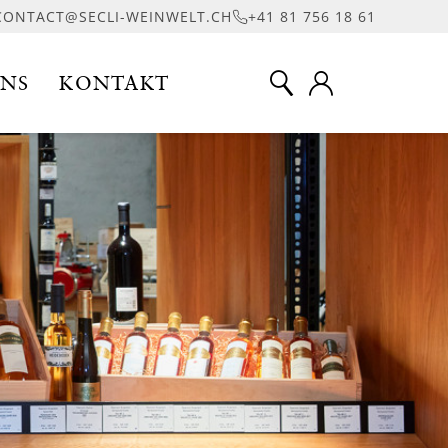
CONTACT@SECLI-WEINWELT.CH
+41 81 756 18 61
UNS
KONTAKT