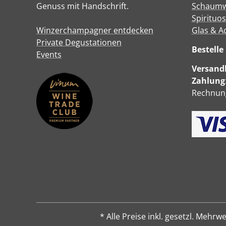
Genuss mit Handschrift.
Schaumw
Spirituo
Winzerchampagner entdecken
Glas & A
Private Degustationen
Bestell
Events
Versandk
Zahlung
Rechnung
* Alle Preise inkl. gesetzl. Me