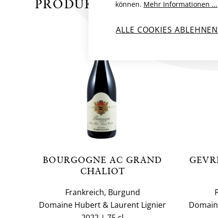
PRODUKTE VON DOMAINE
können.
Mehr Informationen ...
ALLE COOKIES ABLEHNE
BOURGOGNE AC GRAND
GEVR
CHALIOT
Frankreich, Burgund
Domaine Hubert & Laurent Lignier
Domaine
2022
75 cl