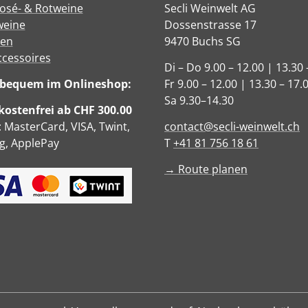
Rosé- & Rotweine
Secli Weinwelt AG
eine
Dossenstrasse 17
sen
9470 Buchs SG
ccessoires
Di – Do 9.00 – 12.00 | 13.30 
e bequem im Onlineshop:
Fr 9.00 – 12.00 | 13.30 – 17.
Sa 9.30–14.30
ostenfrei ab CHF 300.00
: MasterCard, VISA, Twint,
contact@secli-weinwelt.ch
, ApplePay
T
+41 81 756 18 61
→ Route planen