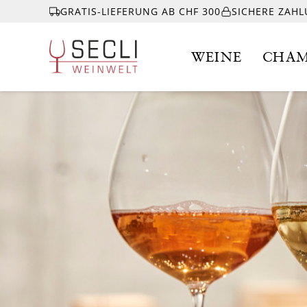
GRATIS-LIEFERUNG AB CHF 300
SICHERE ZAH
WEINE
CHAM
WEINE
CHAMPAGNER
& MEHR
EVENTS
ÜBER UNS