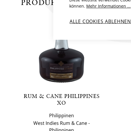
PRODUKTE VON WEST IND
können.
Mehr Informationen ...
ALLE COOKIES ABLEHNE
RUM & CANE PHILIPPINES
XO
Philippinen
West Indies Rum & Cane -
Philippinen