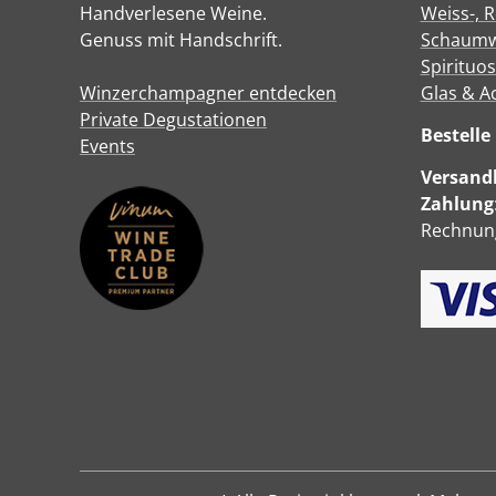
Handverlesene Weine.
Weiss-, 
Genuss mit Handschrift.
Schaumw
Spirituo
Winzerchampagner entdecken
Glas & A
Private Degustationen
Bestell
Events
Versandk
Zahlung
Rechnung