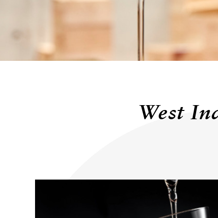
KONTAKT
West In