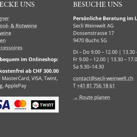
ECKE UNS
BESUCHE UNS
gner
Persönliche Beratung im 
Rosé- & Rotweine
Secli Weinwelt AG
eine
Dossenstrasse 17
sen
9470 Buchs SG
ccessoires
Di – Do 9.00 – 12.00 | 13.30 
e bequem im Onlineshop:
Fr 9.00 – 12.00 | 13.30 – 17.
Sa 9.30–14.30
ostenfrei ab CHF 300.00
: MasterCard, VISA, Twint,
contact@secli-weinwelt.ch
, ApplePay
T
+41 81 756 18 61
→ Route planen