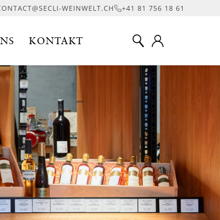
CONTACT@SECLI-WEINWELT.CH
+41 81 756 18 61
UNS
KONTAKT