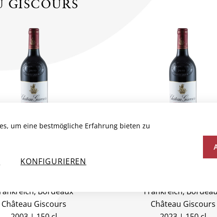
 GISCOURS
es, um eine bestmögliche Erfahrung bieten zu
TEAU GISCOURS 3E
CHÂTEAU GISCOUR
N
KONFIGURIEREN
LASSÉ, AC MARGAUX
CRU CLASSÉ, AC M
rankreich, Bordeaux
Frankreich, Bordea
Château Giscours
Château Giscours
2003
150 cl
2023
150 cl