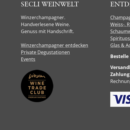
SECLI WEINWELT
ENTD
Winzerchampagner.
Champa
Handverlesene Weine.
Weiss-, 
Genuss mit Handschrift.
Schaumw
Spirituo
Winzerchampagner entdecken
Glas & A
Private Degustationen
Bestell
Events
Versandk
Zahlung
Rechnung