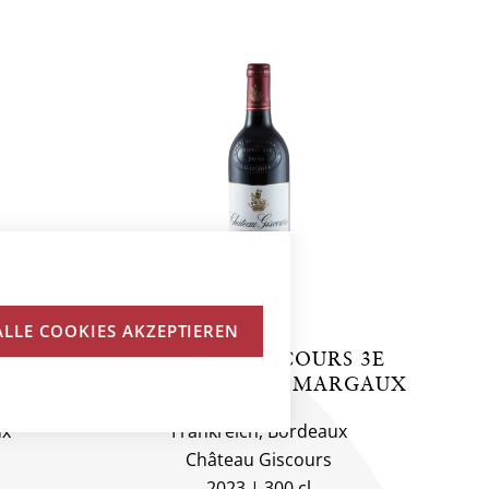
ALLE COOKIES AKZEPTIEREN
S 3E
CHÂTEAU GISCOURS 3E
ARGAUX
CRU CLASSÉ, AC MARGAUX
ux
Frankreich, Bordeaux
Château Giscours
2023
300 cl