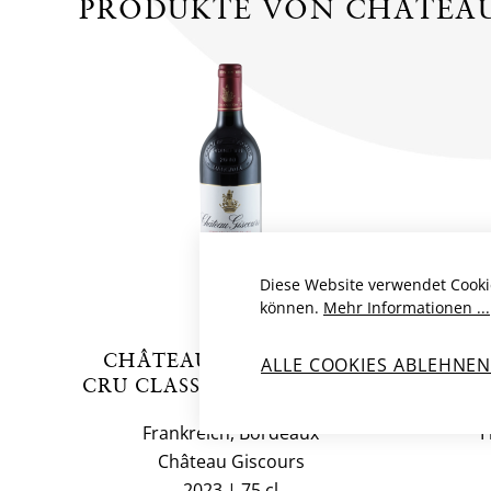
PRODUKTE VON CHÂTEAU
Diese Website verwendet Cooki
können.
Mehr Informationen ...
CHÂTEAU GISCOURS 3E
CHÂ
ALLE COOKIES ABLEHNE
CRU CLASSÉ, AC MARGAUX
CRU C
Frankreich, Bordeaux
F
Château Giscours
2023
75 cl