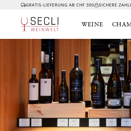
GRATIS-LIEFERUNG AB CHF 300
SICHERE ZAH
WEINE
CHAM
WEINE
CHAMPAGNER
& MEHR
EVENTS
ÜBER UNS