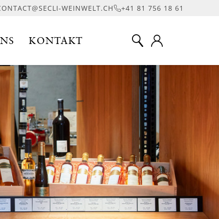
CONTACT@SECLI-WEINWELT.CH
+41 81 756 18 61
UNS
KONTAKT