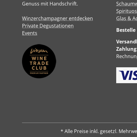
Genuss mit Handschrift.
Schaumw
Spirituo
Winzerchampagner entdecken
Glas & A
Private Degustationen
Bestell
Events
Versandk
Zahlung
Rechnung
* Alle Preise inkl. gesetzl. Me