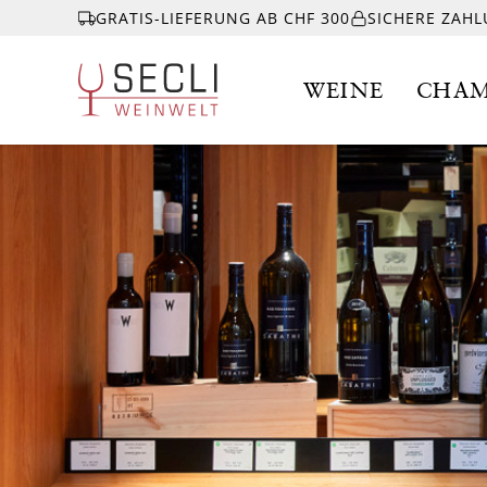
GRATIS-LIEFERUNG AB CHF 300
SICHERE ZAH
WEINE
CHAM
WEINE
CHAMPAGNER
& MEHR
EVENTS
ÜBER UNS