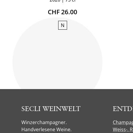
CHF 26.00
N
SECLI WEINWELT
ENTD
Winzerchampagner.
Champa
Handverlesene Weine.
Weiss-, 