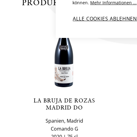
PRODUKTE VON COMAND
können.
Mehr Informationen ...
ALLE COOKIES ABLEHNE
BIO
LA BRUJA DE ROZAS
MADRID DO
Spanien, Madrid
Comando G
2020
75 cl