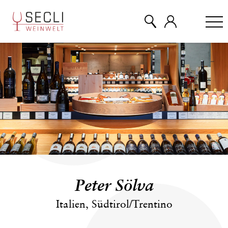
WEINE
CHAMPAGNER
& MEHR
EVENTS
Peter Sölva
ÜBER UNS
Italien, Südtirol/Trentino
KONTAKT