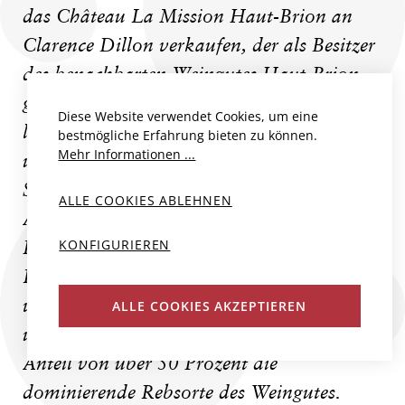
das Château La Mission Haut-Brion an
Clarence Dillon verkaufen, der als Besitzer
des benachbarten Weingutes Haut-Brion
galt. Unter der Leitung seines Managers
Diese Website verwendet Cookies, um eine
ließ Dillon das Anwesen abermals
bestmögliche Erfahrung bieten zu können.
Mehr Informationen ...
umfassend restaurieren, sodass sowohl das
Schloss als auch der Weinkeller und die
ALLE COOKIES ABLEHNEN
Abfüllanlagen in neuem Glanz erstrahlten.
KONFIGURIEREN
In den vergangenen Jahren wurden die
Rebflächen unaufhörlich vergrößert,
weshalb das Weingut heute über 21 Hektar
ALLE COOKIES AKZEPTIEREN
umfasst. Cabernet Sauvignon ist mit einem
Anteil von über 50 Prozent die
dominierende Rebsorte des Weingutes.