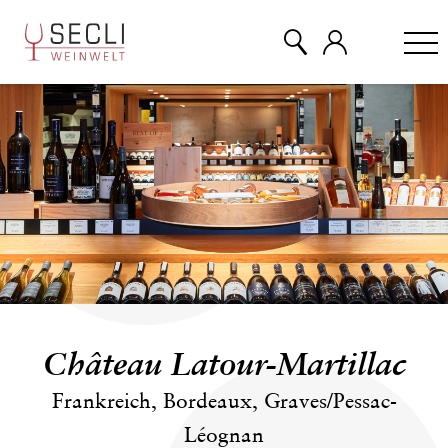
WEINE
CHAMPAGNER
& MEHR
EVENTS
Château Latour-Martillac
ÜBER UNS
Frankreich, Bordeaux, Graves/Pessac-
Léognan
KONTAKT