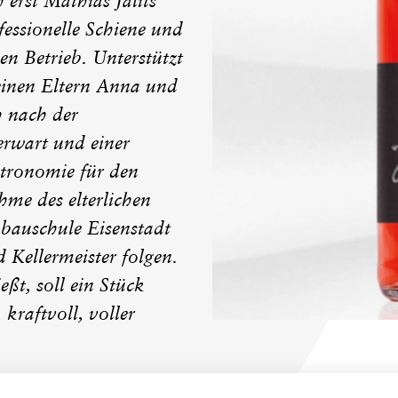
erst Mathias Jalits
essionelle Schiene und
en Betrieb. Unterstützt
seinen Eltern Anna und
ch nach der
erwart und einer
stronomie für den
me des elterlichen
bauschule Eisenstadt
 Kellermeister folgen.
ßt, soll ein Stück
kraftvoll, voller