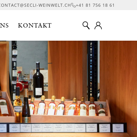
CONTACT@SECLI-WEINWELT.CH
+41 81 756 18 61
UNS
KONTAKT