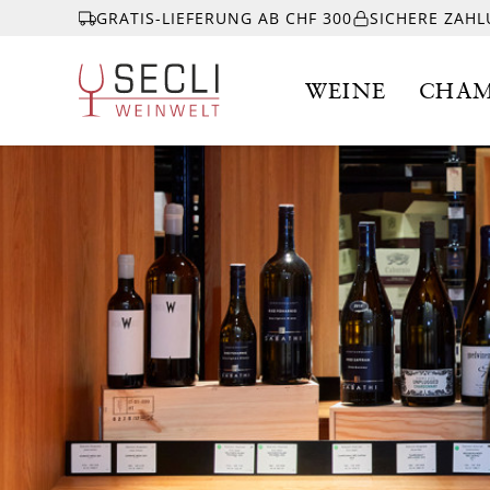
GRATIS-LIEFERUNG AB CHF 300
SICHERE ZAH
WEINE
CHAM
WEINE
CHAMPAGNER
& MEHR
EVENTS
ÜBER UNS