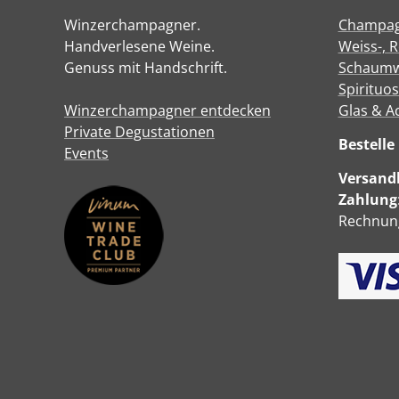
Winzerchampagner.
Champa
Handverlesene Weine.
Weiss-, 
Genuss mit Handschrift.
Schaumw
Spirituo
Winzerchampagner entdecken
Glas & A
Private Degustationen
Bestell
Events
Versandk
Zahlung
Rechnung