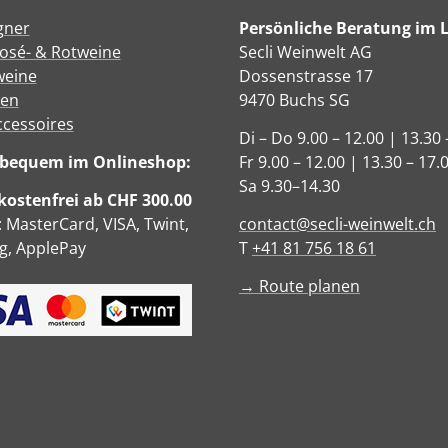
gner
Persönliche Beratung im 
Rosé- & Rotweine
Secli Weinwelt AG
eine
Dossenstrasse 17
sen
9470 Buchs SG
ccessoires
Di – Do 9.00 – 12.00 | 13.30 
e bequem im Onlineshop:
Fr 9.00 – 12.00 | 13.30 – 17.
Sa 9.30–14.30
ostenfrei ab CHF 300.00
: MasterCard, VISA, Twint,
contact@secli-weinwelt.ch
, ApplePay
T
+41 81 756 18 61
→ Route planen