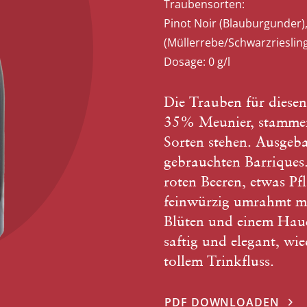
Traubensorten:
Pinot Noir (Blauburgunder)
(Müllerrebe/Schwarzrieslin
Dosage:
0 g/l
Die Trauben für diese
35% Meunier, stammen 
Sorten stehen. Ausgeb
gebrauchten Barriques
roten Beeren, etwas P
feinwürzig umrahmt m
Blüten und einem Hau
saftig und elegant, wi
tollem Trinkfluss.
PDF DOWNLOADEN