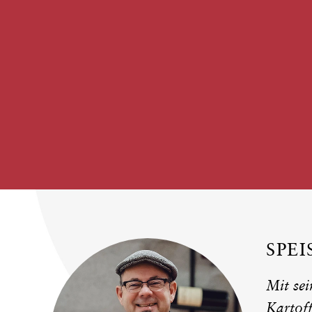
SPE
Mit sei
Kartof