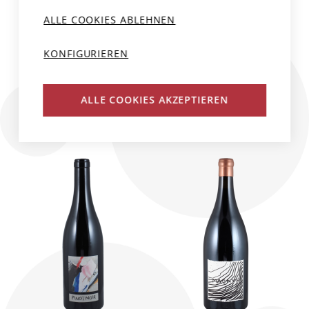
ALLE COOKIES ABLEHNEN
Schweiz, Graubünden
Schweiz, Graubünden
Möhr-Niggli
Möhr-Niggli
KONFIGURIEREN
2023
75 cl
2024
75 cl
CHF 57.00
CHF 34.00
ALLE COOKIES AKZEPTIEREN