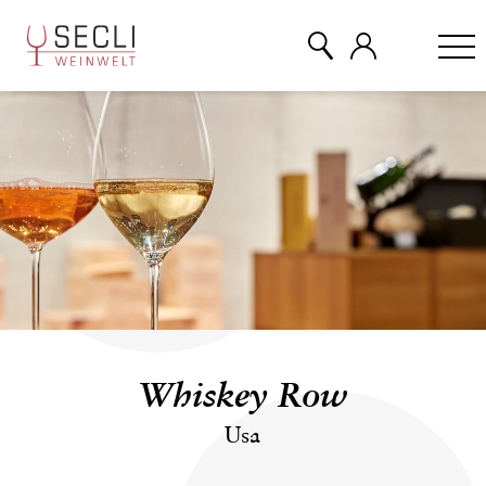
WEINE
CHAMPAGNER
& MEHR
EVENTS
Whiskey Row
ÜBER UNS
Usa
KONTAKT