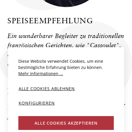
SPEISEEMPFEHLUNG
Ein wunderbarer Begleiter zu traditionellen
französischen Gerichten, wie "Cassoulet",
oder "Coq au Vin", aber auch zu Pasta
Diese Website verwendet Cookies, um eine
oder Risotto mit Waldpilzen.
bestmögliche Erfahrung bieten zu können.
Mehr Informationen ...
ALLE COOKIES ABLEHNEN
DOMAINE DAME JEANNE
KONFIGURIEREN
„Dame Jeanne“, der Name bezieht sich auf
Jeanne Piollot, die dieses noch junge
ALLE COOKIES AKZEPTIEREN
Weingut 2017 gegründet hat. Jeanne ist,...