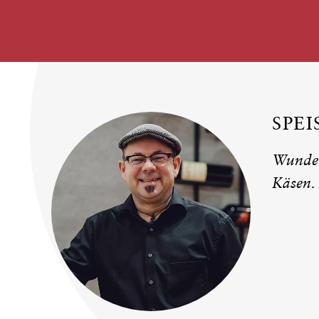
SPE
Wunderb
Käsen.