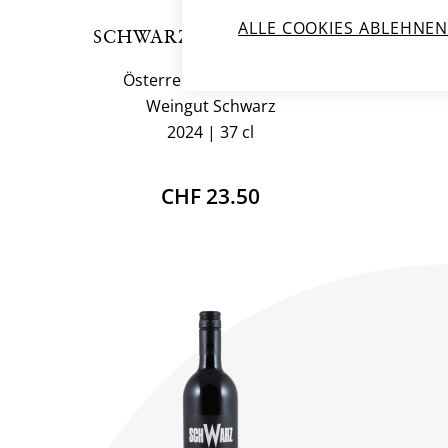
ALLE COOKIES ABLEHNE
SCHWARZ WEISS CUVÉE
SCH
Österreich, Burgenland
Ös
Weingut Schwarz
2024
37 cl
CHF 23.50