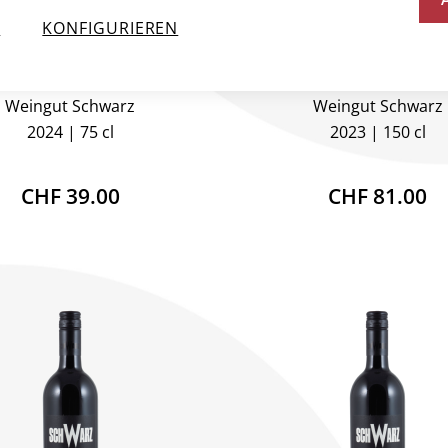
N
KONFIGURIEREN
WARZ WEISS CUVÉE
SCHWARZ WEISS C
terreich, Burgenland
Österreich, Burgenl
Weingut Schwarz
Weingut Schwarz
2024
75 cl
2023
150 cl
CHF 39.00
CHF 81.00