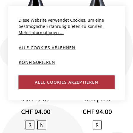
Diese Website verwendet Cookies, um eine
bestmögliche Erfahrung bieten zu können.
Mehr Informationen ...
ALLE COOKIES ABLEHNEN
4 ELÉMENTS
4 ELÉMENTS
CHARDONNAY
PINOT MEUNIER
KONFIGURIEREN
BRUT AC
BRUT AC
(DEG.04/25)
(DEG.04/25)
ALLE COOKIES AKZEPTIEREN
Frankreich, Champagne
Frankreich, Champagne
Huré Frères
Huré Frères
2019
75 cl
2019
75 cl
CHF 94.00
CHF 94.00
R
N
R