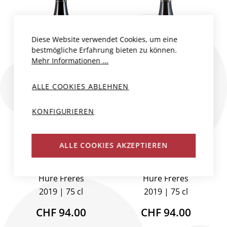
Diese Website verwendet Cookies, um eine
bestmögliche Erfahrung bieten zu können.
Mehr Informationen ...
ALLE COOKIES ABLEHNEN
4 ELÉMENTS
4 ELÉMENTS
KONFIGURIEREN
CHARDONNAY
PINOT MEUNIER
BRUT AC
BRUT AC
(DEG.04/25)
(DEG.04/25)
ALLE COOKIES AKZEPTIEREN
Frankreich, Champagne
Frankreich, Champagne
Huré Frères
Huré Frères
2019
75 cl
2019
75 cl
CHF 94.00
CHF 94.00