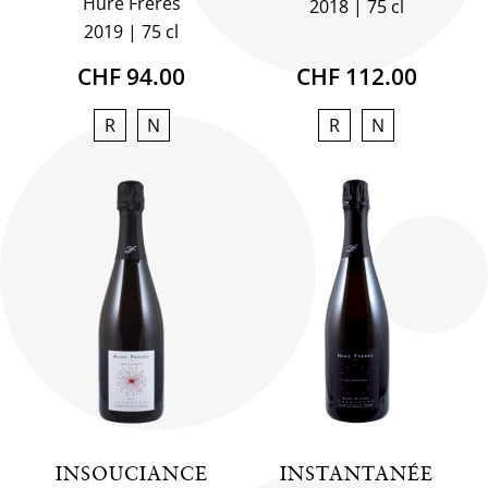
Huré Frères
2018
75 cl
2019
75 cl
CHF 94.00
CHF 112.00
R
N
R
N
INSOUCIANCE
INSTANTANÉE