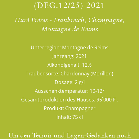
(DEG.12/25) 2021
Huré Frères - Frankreich, Champagne,
Montagne de Reims
Unterregion:
Montagne de Reims
Jahrgang:
2021
Alkoholgehalt:
12%
Traubensorte:
Chardonnay (Morillon)
Dosage:
2 g/l
Ausschenktemperatur:
10-12°
Gesamtproduktion des Hauses:
95`000 Fl.
Produkt:
Champagner
Inhalt:
75 cl
Um den Terroir und Lagen-Gedanken noch