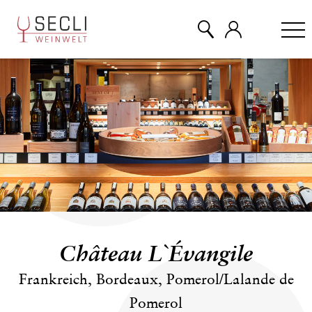
WEINE
CHAMPAGNER
& MEHR
EVENTS
Château L`Évangile
ÜBER UNS
Frankreich, Bordeaux, Pomerol/Lalande de
Pomerol
KONTAKT