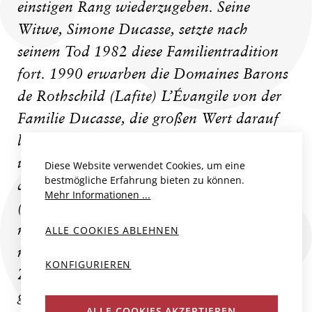
einstigen Rang wiederzugeben. Seine
Witwe, Simone Ducasse, setzte nach
seinem Tod 1982 diese Familientradition
fort. 1990 erwarben die Domaines Barons
de Rothschild (Lafite) L’Évangile von der
Familie Ducasse, die großen Wert darauf
legt, dass der Betrieb mit großer Sorgfalt
und Beständigkeit weitergeführt wird. Seit
Diese Website verwendet Cookies, um eine
bestmögliche Erfahrung bieten zu können.
dem Erwerb ist der Einfluss der DBR
Mehr Informationen ...
(Lafite) spürbar: Der Erstwein wurde einer
noch strengeren Selektion unterworfen und
ALLE COOKIES ABLEHNEN
mit dem „Blason de L’Évangile“ ein
KONFIGURIEREN
Zweitwein geschaffen. Seit 1998 wurde der
gesamte Weinberg wiederhergestellt und
ALLE COOKIES AKZEPTIEREN